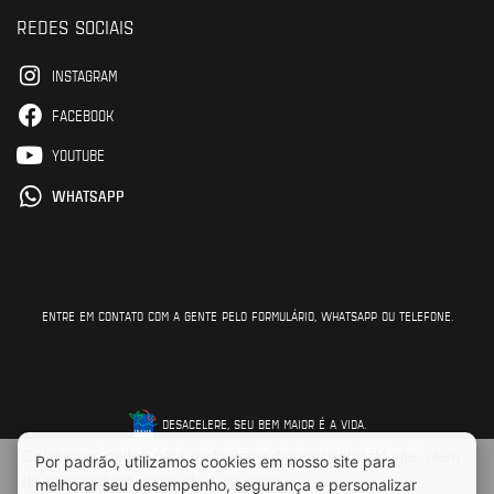
REDES SOCIAIS
INSTAGRAM
FACEBOOK
YOUTUBE
WHATSAPP
ENTRE EM CONTATO COM A GENTE PELO FORMULÁRIO, WHATSAPP OU TELEFONE.
DESACELERE, SEU BEM MAIOR É A VIDA.
DIAMAR MOTOS © COPYRIGHT 2026. TODOS OS DIREITOS RESERVADOS.
Coletamos dados para melhorar o desempenho do site, além
de personalizar conteúdo e anúncios.