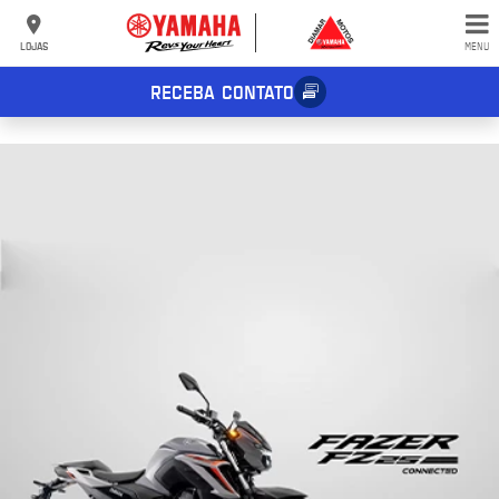
⁠
⁠
⁠
⁠
LOJAS
MENU
RECEBA CONTATO